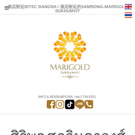
酒店附近BITEC BANGNA / 酒店附近的SAMRONG-MARIGOLD
SUKHUMVIT
INFO & RESERVATIONS: +66 2 754 0355