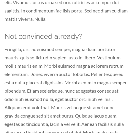
elit. Vivamus luctus urna sed urna ultricies ac tempor dui
sagittis. In condimentum facilisis porta. Sed nec diam eu diam
mattis viverra. Nulla.
Not convinced already?
Fringilla, orci ac euismod semper, magna diam porttitor
mauris, quis sollicitudin sapien justo in libero. Vestibulum
mollis mauris enim. Morbi euismod magna ac lorem rutrum
elementum. Donec viverra auctor lobortis. Pellentesque eu
est a nulla placerat dignissim. Morbi a enim in magna semper
bibendum. Etiam scelerisque, nunc ac egestas consequat,
odio nibh euismod nulla, eget auctor orci nibh vel nisi.
Aliquam erat volutpat. Mauris vel neque sit amet nunc
gravida congue sed sit amet purus. Quisque lacus quam,
egestas ac tincidunt a, lacinia vel velit. Aenean facilisis nulla
vitae urna tincidunt congue sed ut dui. Morbi malesuada