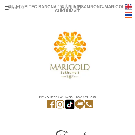
酒店附近BITEC BANGNA / 酒店附近的SAMRONG-MARIGOLD
SUKHUMVIT
INFO & RESERVATIONS: +66 2 754 0355